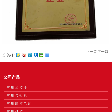
上一篇
下一篇
分享到：
公司产品
.: 车 用 遥 控 器
.: 车 用 接 收 机
.: 车 用 航 模 电 调
.: 车 用 灯 控