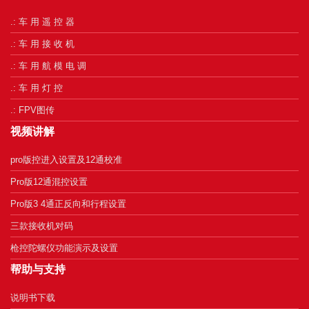
.: 车 用 遥 控 器
.: 车 用 接 收 机
.: 车 用 航 模 电 调
.: 车 用 灯 控
.: FPV图传
视频讲解
pro版控进入设置及12通校准
Pro版12通混控设置
Pro版3 4通正反向和行程设置
三款接收机对码
枪控陀螺仪功能演示及设置
帮助与支持
说明书下载