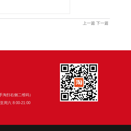
上一篇
下一篇
手淘扫右侧二维码）
六 8:00-21:00