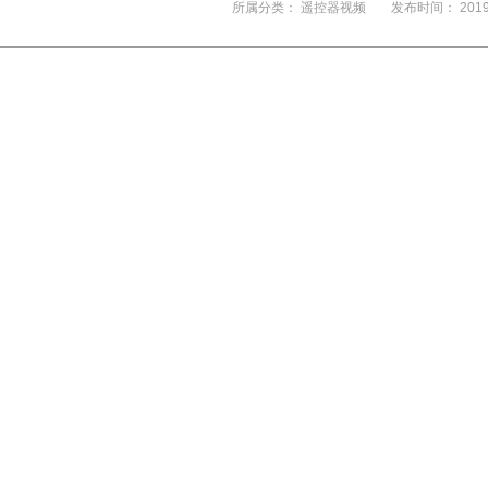
所属分类：
遥控器视频
发布时间：
2019